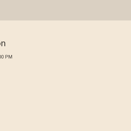
on
:00 PM