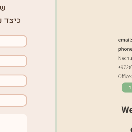
ש 
כיצד נ
email
phon
Nachu
+972(
Office
ה
We