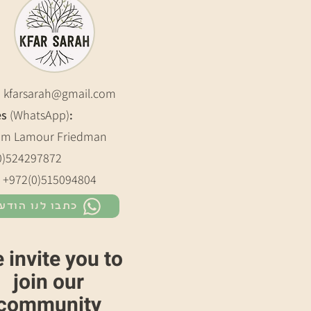
:
kfarsarah@gmail.com
es
(WhatsApp)
:
m Lamour Friedman
0)524297872
: +972(0)515094804
כתבו לנו הודע
 invite you to
join our
community