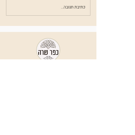
כתיבת תגובה...
info@k
farsarah.com
כפר שרה -
051-509-4804
שמוליק פארן -
052-225-9075
הוראות הגעה לכפר
כתבו לנו הודעה
להצטרפות לקהילת כפר שרה