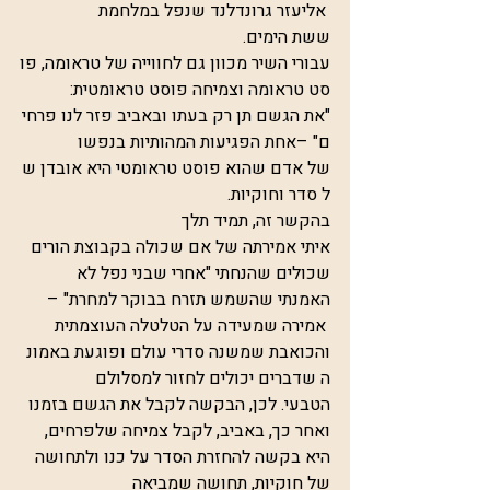
 אליעזר גרונדלנד שנפל במלחמת 
ששת הימים.
עבורי השיר מכוון גם לחווייה של טראומה, פו
סט טראומה וצמיחה פוסט טראומטית:
"את הגשם תן רק בעתו ובאביב פזר לנו פרחי
ם" –אחת הפגיעות המהותיות בנפשו 
של אדם שהוא פוסט טראומטי היא אובדן ש
ל סדר וחוקיות. 
בהקשר זה, תמיד תלך 
איתי אמירתה של אם שכולה בקבוצת הורים 
שכולים שהנחתי "אחרי שבני נפל לא 
האמנתי שהשמש תזרח בבוקר למחרת" –
 אמירה שמעידה על הטלטלה העוצמתית 
והכואבת שמשנה סדרי עולם ופוגעת באמונ
ה שדברים יכולים לחזור למסלולם 
הטבעי. לכן, הבקשה לקבל את הגשם בזמנו 
ואחר כך, באביב, לקבל צמיחה שלפרחים, 
היא בקשה להחזרת הסדר על כנו ולתחושה 
של חוקיות, תחושה שמביאה 