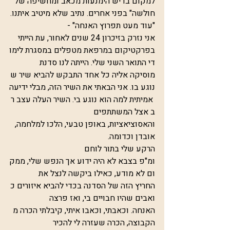
למקום בו יש הימנעות מכאב ומחשיפה של "
חולשה" בפני אחרים. נתיב שלא מיטיב איתנו.
"עוד מעט תפרוץ האנחה" - 
אני נזרק בזיכרון 24 שנים לאחור, עת הייתי 
בפרקטיקום במרפאת מטפלים במסגרת לימו
די התואר השני שלי. הייתה לנו סדנת 
מוסיקה אליה כל אחד התבקש להביא שיר ש
נוגע בו. אני הבאתי את השיר הזה, מבלי ידיעה
 אמיתית למה הוא נוגע בי. השיר העלה עצב ר
ב אצל המשתתפים 
והאסוציאציות, באופן טבעי, הלכו למלחמה, 
אובדן וכדומה. 
הרקע שלי בתור לוחם 
ומ"פ בצבא לא היה ידוע אך הנפש שלי, ממק
ום לא מודע, כאילו ביקשה לנצל את 
החריץ הזה של הסדנה בכדי להביא איזורים כ
ואבים שהיו חבויים בי, ואז פרצה 
האנחה. וכאבתי, וכאבו איתי, קיבלתי הכרה מ
הקבוצה, הכרה שעזרה לי להכיר 