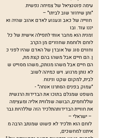
עימה פוטנציאל של צמיחה נפשית.
"ותן שיחזור שוב לביתו" –
 חווייה של כאב וגעגוע לאדם אהוב שהיה וא
יננו עוד. ובו 
זמנית הוא מחבר אותי לתפילה אישית של כל 
לוחם ולוחמת שחוזרים מן הקרב 
וחווים סוג של אובדן של האדם שהיו לפני כ
ן. הם חיים אבל משהו בהם קצת מת, 
הם חיים אבל משהו מנותק, משהו מסוייט ש
לא נותן מרגוע. ויש כמיהה לשוב 
לבית, למקום שקט ונינוח.
"עמוק בפנים הסתרנו אנחה" - 
משפט שמגלם בתוכו את הבדידות הרגשית 
שללוחמים, הבושה שנלווית אליה ומעצימה 
את חוויית הבדידותהתלכיד הזה שללהיות גבר
 – ישראלי –
 לוחם הוא תלכיד לא פשוט שמנתב הרבה מ
איתנו למחשכים, 