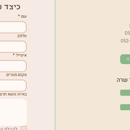
כיצד נ
שם
*
05
טלפון
052
אימייל
*
ה
מקום מגורים
 שרה
באיזה נושא תרצו
לקבלת עדכ