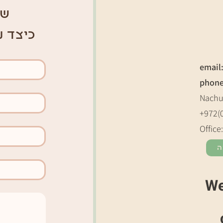
של
כיצד נ
email
phon
Nachu
+972(
Office
ה
We