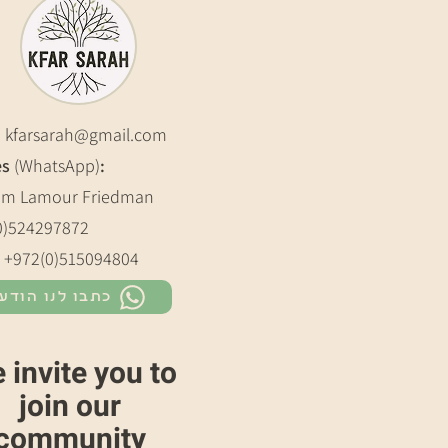
:
kfarsarah@gmail.com
es
(WhatsApp)
:
m Lamour Friedman
0)524297872
: +972(0)515094804
כתבו לנו הודע
 invite you to
join our
community