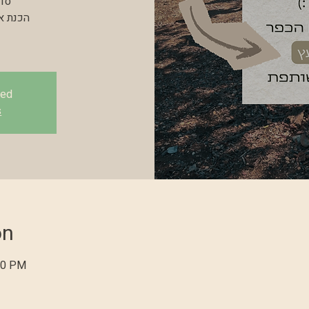
sed
s
on
30 PM