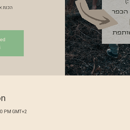
sed
s
on
:30 PM GMT+2