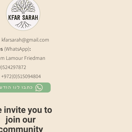
:
kfarsarah@gmail.com
es
(WhatsApp)
:
m Lamour Friedman
0)524297872
: +972(0)515094804
כתבו לנו הודע
 invite you to
join our
community