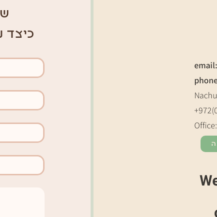
של
כיצד נ
email
phon
Nachu
+972(
Office
ה
We