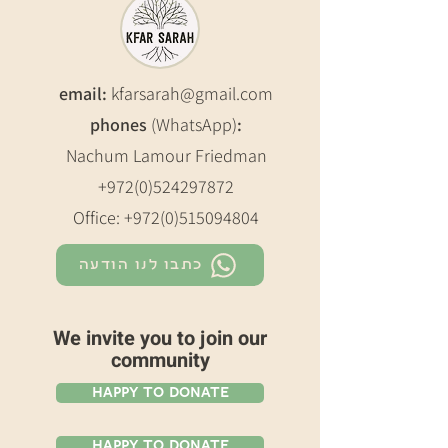
email:
kfarsarah@gmail.com
phones
(WhatsApp)
:
Nachum Lamour Friedman
+972(0)524297872
Office:
+972(0)515094804
כתבו לנו הודעה
We invite you to join our
community
Happy To Donate
Happy To Donate