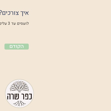
איך צורכים?
לועסים עד 3 עלים ביום בלעיסה ממושכת ככל הניתן, או שחולטים אותם במים רותחים.
הקודם