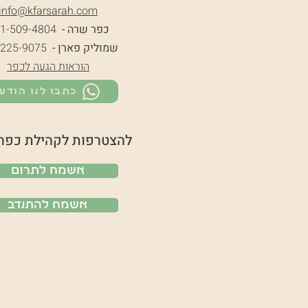
info@k
farsarah.com
כפר שרה -
1-509-4804
שמוליק פארן -
-225-9075
הוראות הגעה לכפר
כתבו לנו הודע
להצטרפות לקהילת כפר
אשמח לתרום
אשמח להתנדב