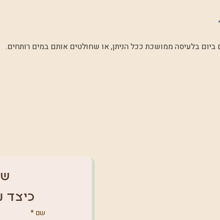
של
כיצד נ
שם
*