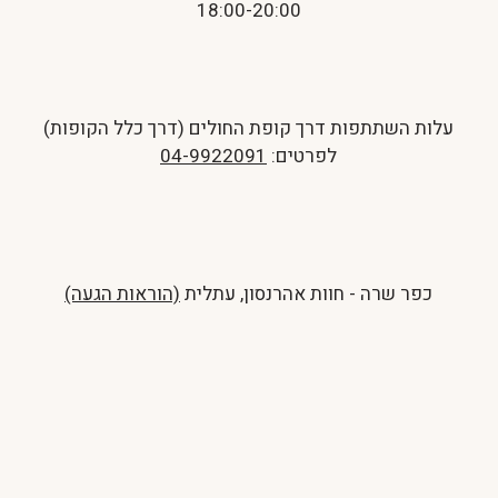
18:00-20:00
עלות השתתפות דרך קופת החולים (דרך כלל הקופות)
לפרטים:
04-9922091
כפר שרה - חוות אהרנסון, עתלית
(הוראות הגעה)
מעדיפים לשוחח איתנו קודם?
ליצירת קשר טלפוני:
051-509-4804