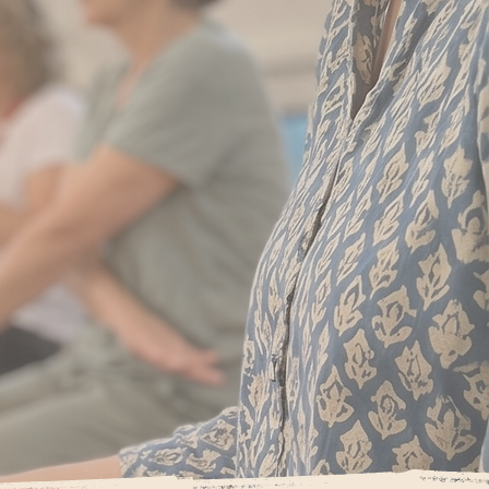
ק
לאימהות 
מרחב ייחו