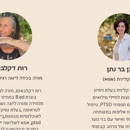
רות דקלב
ן בר נתן
מורה בכירה ליוגה רג
ינית (MSW)
קלינית בעלת ניסיון
רות דקלבאום, מורה למח
בוגרת B.ed ב
צות לחיילי מילואים
תלמידה ומורה ליוגה נשי
המתמודדים עם תסמיני PTSD, טיפול
לטראומה ,בעלת נסיון 
ו אלימות במשפחה
לאוכלוסיות מגוונות,בי
י ואישי עם בני נוער.
ptsd, אמא לשלושה 
חו של מרחב קבוצתי
בחיבור ובהקשבה לגו