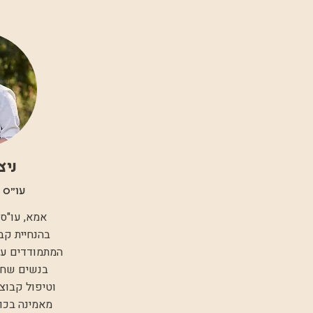
ניצ
עו״ס קל
אמא, עו"ס 
בהנחיית קבו
בנשים שחו
וטיפול קבוצת
מאמינה בכו