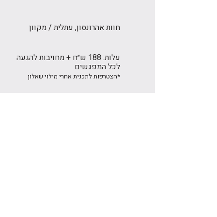
חוות אהרונסון, עתלית / מקוון
עלות: 188 ש״ח + מחויבות להגעה
לכל המפגשים
*הצטרפות לתכנית אחרי מילוי שאלון
לשאלות נוספות
051-509-4804
הרשמה לקבוצה
*בסיום ההרשמה ישלח מייל עם שאלון היכרות
שם פרטי
*
שם משפחה
*