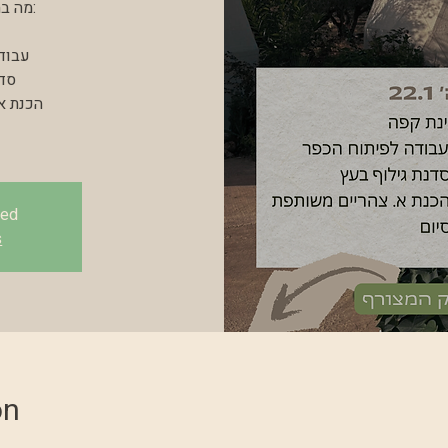
sed
s
on