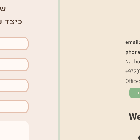
של
כיצד נ
email
phon
Nachu
+972(
Office
ה
We