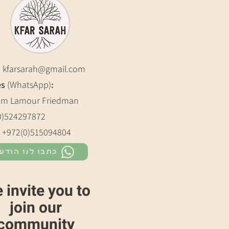
:
kfarsarah@gmail.com
es
(WhatsApp)
:
m Lamour Friedman
0)524297872
: +972(0)515094804
כתבו לנו הודע
 invite you to
join our
community