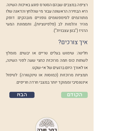
רציפה במצבים שבהם הסטרס פוגע באיכות השינה.
היא הבחירה הראשונה עבור מי שהלחץ והדאגה שלו
מתורגמים לסימפטומים גופניים מובהקים: דופק
מהיר והלמות לב (פלפיטציות), ותסמונת המעי
הרגיז ("בטן עצבנית").
איך צורכים?
חליטה: שימוש בעלים טריים או יבשים. מומלץ
לשתות כוס חמה מרוכזת כחצי שעה לפני השינה,
או לאורך היום ברגעים של אי-שקט.
תמציות מרוכזות (כמוסות או טינקטורה): לטיפול
אינטנסיבי וממוקד יותר במצבי חרדה חריפים.
הקודם
הבא