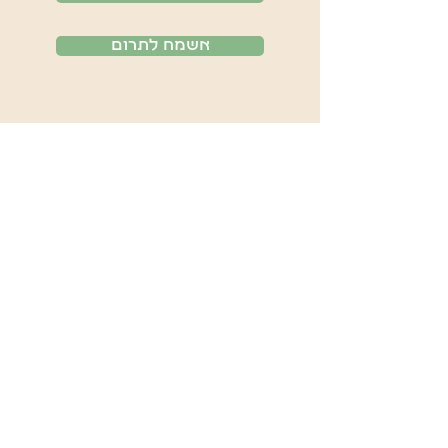
אשמח לתרום
שלחו לנו הודעה 
כיצד נכון לכם לקחת 
חלק
שם
*
טלפון
אימייל
*