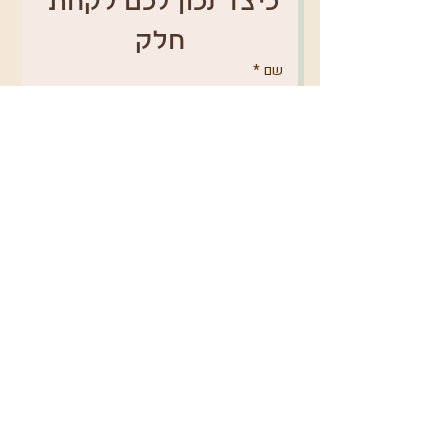
כיצד נכון לכם לקחת 
חלק
שם
*
טלפון
אימייל
*
מקום מגורים
באיזה נושא תרצו לפנות אלינו?