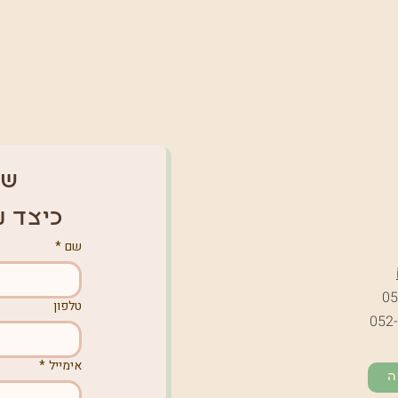
של
כיצד נ
שם
*
05
טלפון
052
אימייל
*
ה