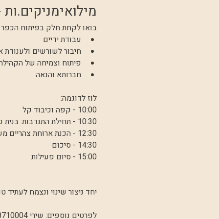
מילואימניקים.ות -
בואו לקחת חלק בפיתוח הכפר 
עבודת ידיים
חיבור לשורשים ולענודת 
פיתוח וצמיחה של הקהילה
חברותא והנאה
לוז לדוגמה:
10:00 - קפה וכיבוד קל
10:30 - תחילת התנדבות: בנית פינות זולה, בניית ספסלים ושולחנות, פיתוח גינת חושים, בניית טאבון לפיצה ועוד ועוד
12:30 - הכנת ארוחת צהריים משותפת
14:30 - סיכום 
15:00 - סיום פעילות
יחד ניצור שינוי ונצמח לעתיד טו
לפרטים נוספים: שירי 0528710004