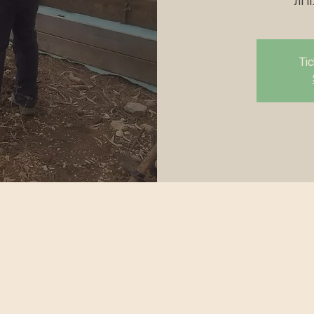
רות
Tic