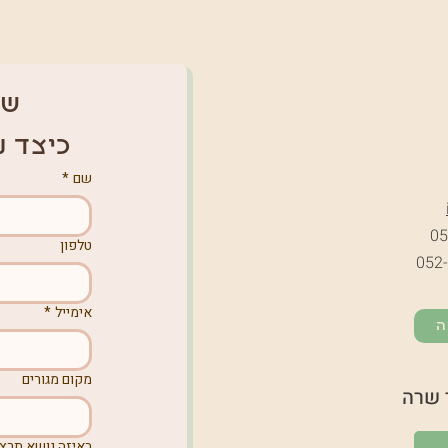
של
כיצד נ
שם
*
05
טלפון
052
אימייל
*
ה
מקום מגורים
 שרה
באיזה נושא תרצו