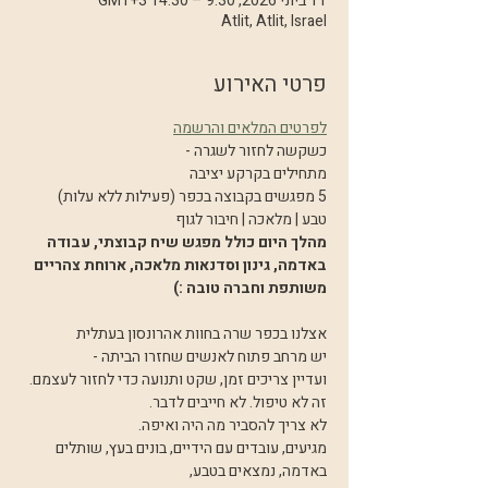
11 ביוני 2026, 9:30 – 14:30 GMT‎+3‎
Atlit, Atlit, Israel
פרטי האירוע
לפרטים המלאים והרשמה
כשקשה לחזור לשגרה -
מתחילים בקרקע יציבה 
5 מפגשים בקבוצה בכפר (פעילות ללא עלות)
טבע | מלאכה | חיבור לגוף
מהלך היום כולל מפגש שיח קבוצתי, עבודה 
באדמה, גינון וסדנאות מלאכה, ארוחת צהריים 
משותפת וחברה טובה :)
אצלנו בכפר שרה בחוות אהרונסון בעתלית
יש מרחב פתוח לאנשים שחזרו הביתה -
ועדיין צריכים זמן, שקט ותנועה כדי לחזור לעצמם.
זה לא טיפול. לא חייבים לדבר.
לא צריך להסביר מה היה ואיפה.
מגיעים, עובדים עם הידיים, בונים בעץ, שותלים 
באדמה, נמצאים בטבע,