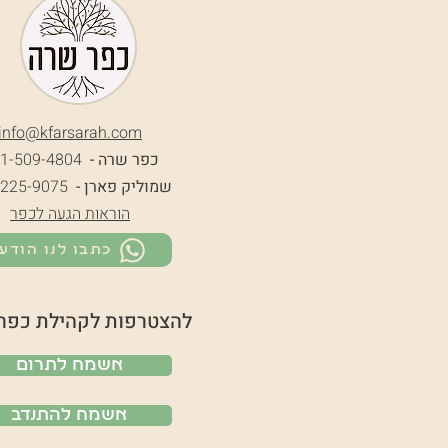
info@k
farsarah.com
כפר שרה -
1-509-4804
שמוליק פארן -
-225-9075
הוראות הגעה לכפר
כתבו לנו הודע
להצטרפות לקהילת כפר
אשמח לתרום
אשמח להתנדב