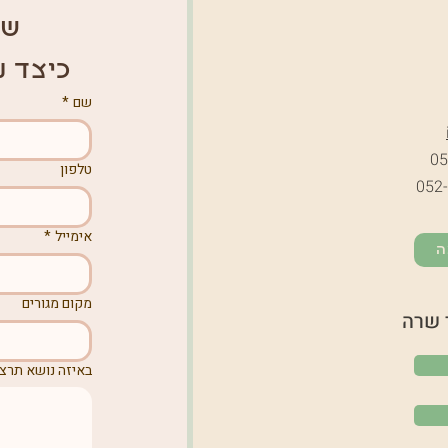
של
כיצד נ
שם
*
05
טלפון
052
אימייל
*
ה
מקום מגורים
 שרה
באיזה נושא תרצו