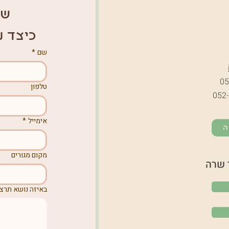
של
כיצד נ
שם
*
05
טלפון
052
אימייל
*
ה
מקום מגורים
 שרה
באיזה נושא תרצו