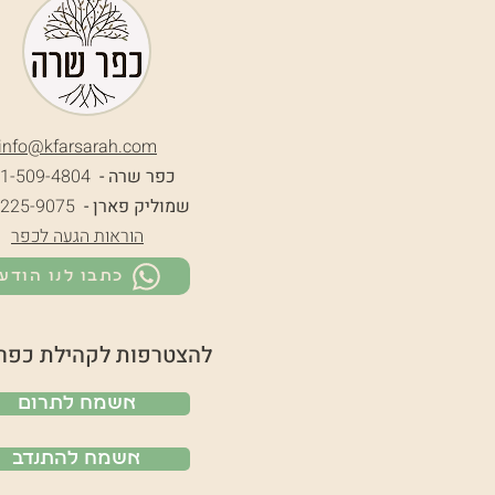
info@k
farsarah.com
כפר שרה -
1-509-4804
שמוליק פארן -
-225-9075
הוראות הגעה לכפר
כתבו לנו הודע
להצטרפות לקהילת כפר
אשמח לתרום
אשמח להתנדב