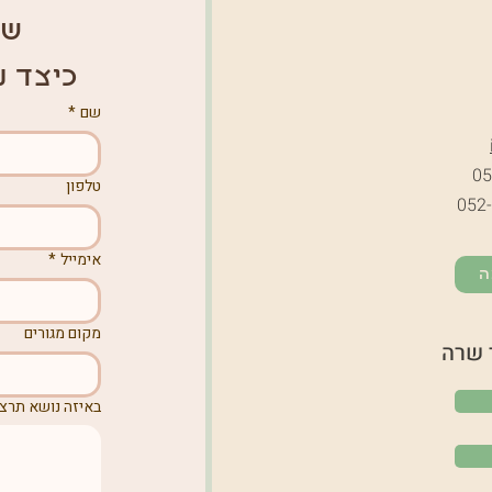
של
כיצד נ
שם
*
05
טלפון
052
אימייל
*
ה
מקום מגורים
 שרה
באיזה נושא תרצו