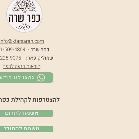
info@k
farsarah.com
כפר שרה -
1-509-4804
שמוליק פארן -
-225-9075
הוראות הגעה לכפר
כתבו לנו הודע
להצטרפות לקהילת כפר
אשמח לתרום
אשמח להתנדב