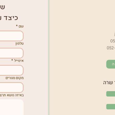
של
כיצד נ
שם
*
05
טלפון
052
אימייל
*
ה
מקום מגורים
 שרה
באיזה נושא תרצו