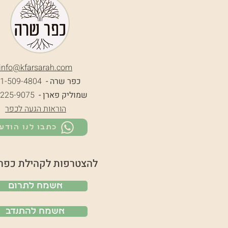
info@k
farsarah.com
כפר שרה -
1-509-4804
שמוליק פארן -
-225-9075
הוראות הגעה לכפר
כתבו לנו הודע
להצטרפות לקהילת כפר
אשמח לתרום
אשמח להתנדב