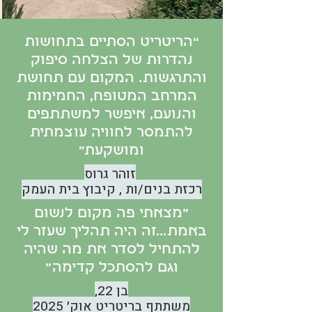
“הריטריט הסתיים בתחושות
נהדרות של הצלחה סיפוק
והתרגשות. המקום עם תחושת
המרחב המטופח, החמימות
והנועם, איפשר למשתתפים
להתמסר לחוויה עוצמתית
ומושקעת”
זוהר גרוס
רכזת בנים/ות , קיבוץ בית העמק
"מצאתי פה מקום לנשום
באמת...זה היה תהליך שעזר לי
להתחיל לסדר את מה שהיה
וגם להסתכל קדימה"
בן 22,
משתתף בריטריט אוק׳ 2025