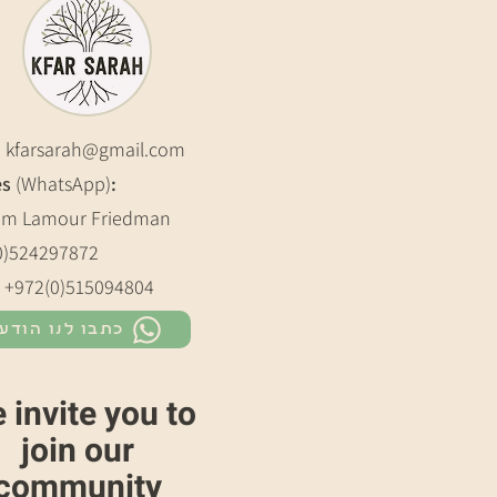
:
kfarsarah@gmail.com
es
(WhatsApp)
:
m Lamour Friedman
0)524297872
: +972(0)515094804
כתבו לנו הודע
 invite you to
join our
community