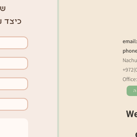
של
כיצד נ
email
phon
Nachu
+972(
Office
ה
We