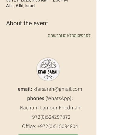
Jan 21, 2026, 9:30 AM – 2:30 PM
Atlit, Atlit, Israel
About the event
לפרטים המלאים והרשמה
email:
kfarsarah@gmail.com
phones
(WhatsApp)
:
Nachum Lamour Friedman
+972(0)524297872
Office:
+972(0)515094804