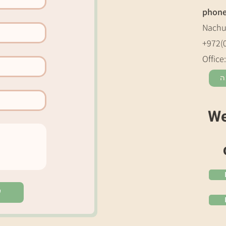
phon
Nachu
+972(
Office
ה
We
ל