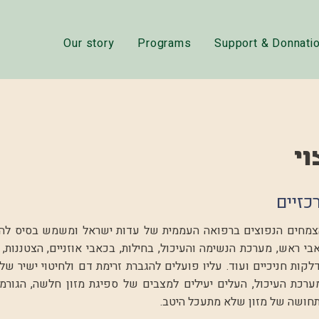
Our story
Programs
Support & Donnati
וי
כזיים
צמחים הנפוצים ברפואה העממית של עדות ישראל ומשמש בסיס להכנ
בי ראש, מערכת הנשימה והעיכול, בחילות, בכאבי אוזניים, הצטננות, 
לקות חניכיים ועוד. עליו פועלים להגברת זרימת דם ולחיטוי ישיר של
ערכת העיכול, העלים יעילים למצבים של ספיגת מזון חלשה, הגורמת 
ותחושה של מזון שלא מתעכל היטב.