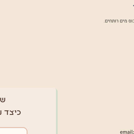
של
כיצד נ
email