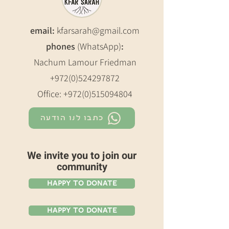
email:
kfarsarah@gmail.com
phones
(WhatsApp)
:
Nachum Lamour Friedman
+972(0)524297872
Office:
+972(0)515094804
כתבו לנו הודעה
We invite you to join our
community
Happy To Donate
Happy To Donate