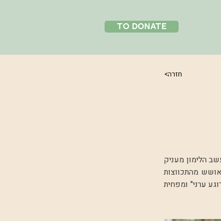
to donate
<חזרה
דכדוך ואובדן אנרגיה. עשב הלימון מעניק
אושש מהתכווצות
וגע ערני" ומפחית