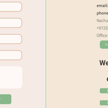
email
phon
Nachu
+972(
Office
ה
We
ל