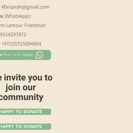
:
kfarsarah@gmail.com
es
(WhatsApp)
:
m Lamour Friedman
0)524297872
: +972(0)515094804
כתבו לנו הודע
 invite you to
join our
community
Happy To Donate
Happy To Donate