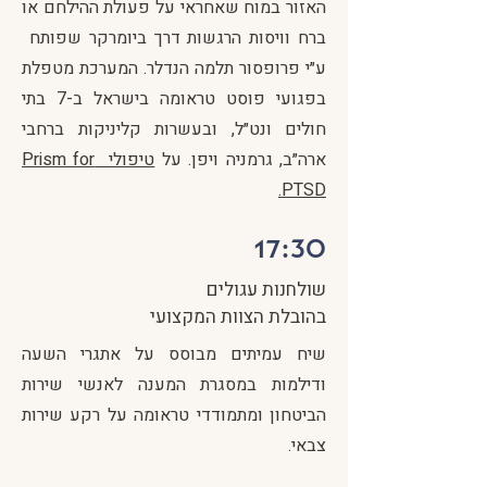
האזור במוח שאחראי על פעולת ההילחם או
ברח וויסות הרגשות דרך ביומרקר שפותח
ע״י פרופסור תלמה הנדלר. המערכת מטפלת
בפגועי פוסט טראומה בישראל ב-7 בתי
חולים ונט״ל, ובעשרות קליניקות ברחבי
ארה״ב, גרמניה ויפן. על
טיפולי Prism for
PTSD.
17:30
שולחנות עגולים
בהובלת הצוות המקצועי
שיח עמיתים מבוסס על אתגרי השעה
ודילמות במסגרת המענה לאנשי שירות
הביטחון ומתמודדי טראומה על רקע שירות
צבאי.