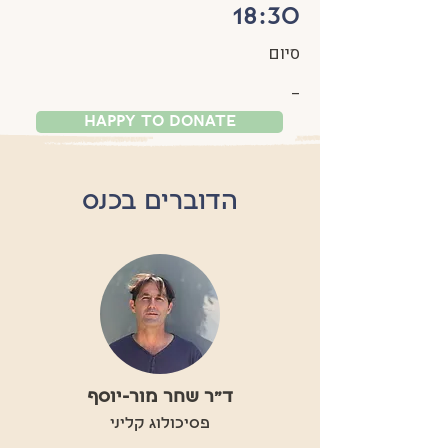
18:30
סיום
​_
Happy To Donate
הדוברים בכנס
ד״ר שחר מור-
יוסף
פסיכולוג קליני