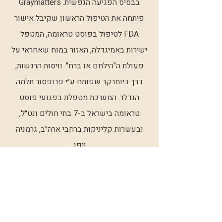
בבסיס הפגיעה הנפשית. Graymatters
פיתחה את הטיפול הראשון שקיבל אישור
FDA לטיפול בפוסט טראומה, המטפל
ישירות באמיגדלה, האזור במוח שאחראי על
פעולת ה"הילחם או ברח": וויסות הרגשות,
דרך ביומרקר שפותח ע״י פרופסור תלמה
הנדלר. המערכת מטפלת בפגועי פוסט
טראומה בישראל ב-7 בתי חולים ונט״ל,
ובעשרות קליניקות ברחבי ארה״ב, גרמניה
ויפן.
Happy To Donate